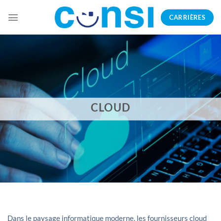
Passer
CARRIÈRES
au
contenu
CLOUD
Dans le paysage informatique moderne, les fournisseurs cloud